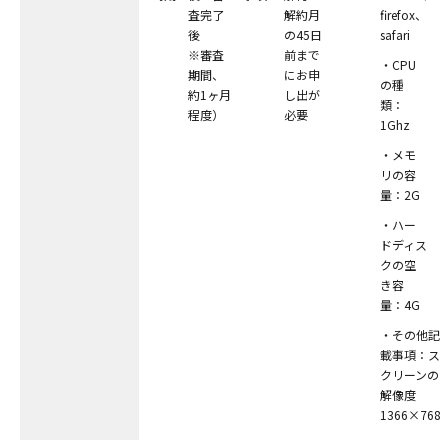
査完了
解約⽉
firefox、
後
の45⽇
safari
※審査
前まで
・CPU
期間、
にお申
の種
約1ヶ⽉
し出が
類：
程度）
必要
1Ghz
・メモ
リの容
量：2G
・ハー
ドディス
クの空
き容
量：4G
・その他記
載事項：ス
クリーンの
解像度
1366×768