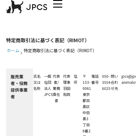
特定商取引法に基づく表記（RIMOT）
ホーム
特定商取引法に基づく表記（RIMOT）
販売業
⽒名
⼀般
代表
代表
住
〒
電話
050-
問い
jpcs@jpc
⼜は
社団
者/
理事
所
153-
番号
3554-
合わ
animalov
者・役務
名称
法⼈
業務
⽻⽥
0061
6025
せ先
提供事業
JPCS
責任
和政
東京
者
者
都⽬
⿊区
中⽬
⿊3
丁⽬
6番2