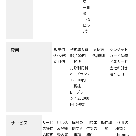
号
中⽬
⿊
F・S
ビル
5階
費⽤
販売価
初期導⼊費
⽀払⽅
クレジット
格/役務
50,000円
法/時期
カード決済
の対価
（税抜
／各カード
⽉額利⽤料
会社の引き
A プラン：
落とし⽇
35,000円
（税抜
B プラ
ン：25,000
円（税抜
サービス
サービ
申し込
解除の
⽉額単
動作環
・OS の
ス提供
み登録
関する
位での
境
種類：
の時期
後の審
事項
解約
chrome、